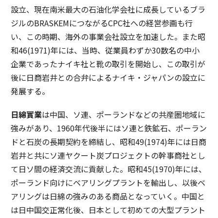
設立、現在南米最大の石油化学会社に成長しているブラ
ジルのBRASKEMにつながるCPC社への経営参画も行
い、この時期、海外の事業会社設立を加速した。また昭
和46(1971)年には、当時、従業員わずか30数名の中小
企業であったナイキ社と靴の取引を開始し、この取引が
後に日商岩井との合弁によるナイキ・ジャパンの設立に
発展する。
日綿實業
は中国、ソ連、ポーランドなどの共産圏地域に
強みがあり、1960年代後半にはソ連と鉄鉱石、ポーラン
ドと石炭の長期契約を締結し、昭和49(1974)年には日商
岩井と共にソ連ヤクート炭プロジェクトの幹事商社とし
て日ソ間の経済交流に貢献した。昭和45(1970)年には、
ポーランド向けにベアリングプラントを輸出し、以後ベ
アリングは日綿の強みのある商品となっていく。中国と
は日中国交正常化後、日本として初めての大型プラント