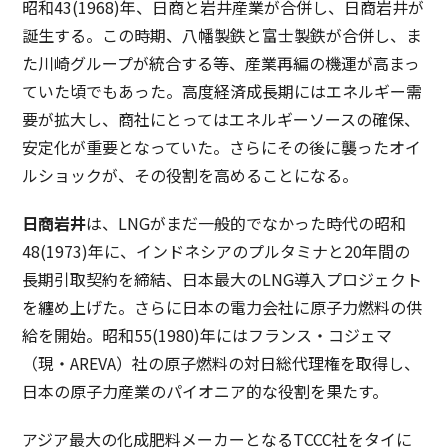
昭和43(1968)年、日商と岩井産業が合併し、日商岩井が
誕生する。この時期、八幡製鉄と富士製鉄が合併し、ま
た川崎グループが統合する等、産業再編の機運が高まっ
ていた頃でもあった。高度経済成長期にはエネルギー需
要が拡大し、商社にとってはエネルギーソースの確保、
安定化が重要となっていた。さらにその後に襲ったオイ
ルショックが、その役割を高めることになる。
日商岩井
は、LNGがまだ一般的でなかった時代の昭和
48(1973)年に、インドネシアのプルタミナと20年間の
長期引取契約を締結、日本最大のLNG導入プロジェクト
を纏め上げた。さらに日本の電力会社に原子力燃料の供
給を開始。昭和55(1980)年にはフランス・コジェマ
（現・AREVA）社の原子燃料の対日総代理権を取得し、
日本の原子力産業のパイオニア的な役割を果たす。
アジア最大の化成肥料メーカーとなるTCCC社をタイに