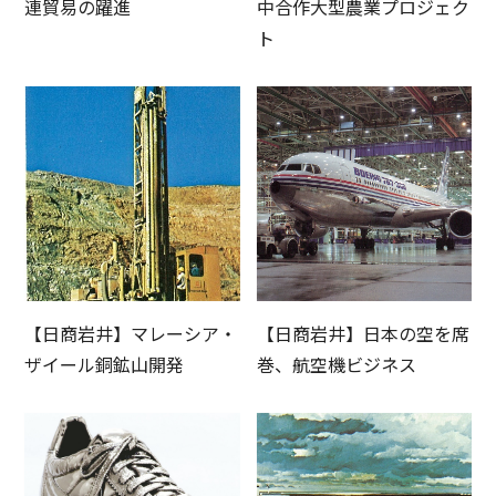
連貿易の躍進
中合作大型農業プロジェク
ト
【日商岩井】マレーシア・
【日商岩井】日本の空を席
ザイール銅鉱山開発
巻、航空機ビジネス