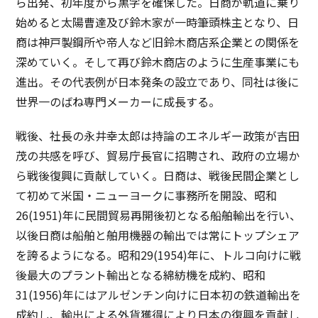
ら出発、初年度から黒字を確保した。日商が軌道に乗り
始めると太陽曹達及び鈴木家が一時筆頭株主となり、日
商は神戸製鋼所や帝人など旧鈴木商店系企業との関係を
深めていく。そして再び鈴木商店のように生産事業にも
進出。その代表例が日本発条の設立であり、同社は後に
世界一のばね専門メーカーに成長する。
戦後、社長の永井幸太郎は持論のエネルギー政策が吉田
茂の共感を呼び、貿易庁長官に招聘され、政府の立場か
ら戦後復興に貢献していく。日商は、戦後民間企業とし
て初めて米国・ニューヨークに事務所を開設、昭和
26(1951)年に民間貿易再開後初となる船舶輸出を行い、
以後日商は船舶と舶用機器の輸出では常にトップシェア
を誇るようになる。昭和29(1954)年に、トルコ向けに戦
後最大のプラント輸出となる綿紡機を成約、昭和
31(1956)年にはアルゼンチン向けに日本初の鉄道輸出を
成約し、輸出による外貨獲得により日本の復興を貢献し