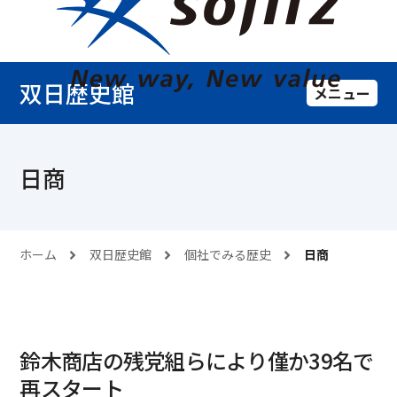
双日歴史館
メニュー
日商
ホーム
双日歴史館
個社でみる歴史
日商
鈴木商店の残党組らにより僅か39名で
再スタート