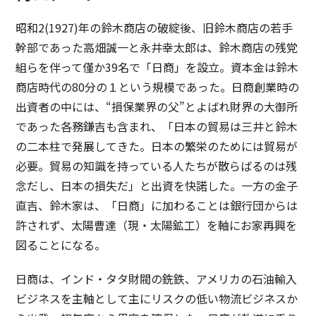
昭和2(1927)年の鈴木商店の破綻後、旧鈴木商店の若手
幹部であった高畑誠一と永井幸太郎は、鈴木商店の残党
組らを伴って僅か39名で「日商」を設立。資本金は鈴木
商店時代の80分の１という規模であった。日商創業時の
出資者の中には、“損保業界の父”とよばれ財界の大御所
であった各務鎌吉も含まれ、「日本の貿易は三井と鈴木
の二本柱で発展してきた。日本の繁栄のためには貿易が
必要。貿易の知識を持っている人たちが散らばるのは残
念だし、日本の損失だ」と出資を快諾した。一方の金子
直吉、鈴木家は、「日商」に加わることは銀行団からは
許されず、太陽曹達（現・太陽鉱工）を軸にお家再興を
図ることになる。
日商は、インド・タタ財閥の銑鉄、アメリカの石油輸入
ビジネスを主軸として主にリスクの低い物流ビジネスか