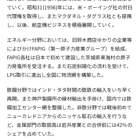
ていく。昭和31(1956)年には、米・ボーイング社の対日
代理権を取得し、またマクダネル・ダグラス社とも提携
し、以後、航空機ビジネスを積極展開していく。
エネルギー分野においては、旧鈴木商店ゆかりの企業等
によびかけFAPIG（第一原子力産業グループ）を結成、
FAPIG各社は日本で初めて建設した茨城県東海村の原子
力発電所を受注する。また石炭斜陽化の流れを受けて、
LPG取引に進出し全国に物流網を構築した。
鉄鋼分野ではインド・タタ財閥の銑鉄の輸入をいち早く
再開。また神戸製鋼所の線材輸出を手掛け、国内では鉄
鋼加工センター網を整備した。非鉄分野では戦後初めて
ニューカレドニアからのニッケル鉱石の輸入を行うな
ど、金属部門の取扱高は岩井産業との合併前には42％の
シェアを占めていた。