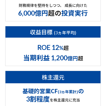
財務規律を堅持をしつつ、
成長に向けた
億円
超の
投資実行
6,000
収益目標
(
ヵ年平均)
3
ROE 12
超
%
当期利益
1,200
億円
超
株主還元
基礎的営業CF
の
(
ヵ年累計)
3
割程度
3
を株主還元に充当