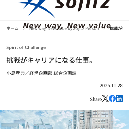
ホーム
New way, New value by Sojitz Person
挑戦がキ
Spirit of Challenge
挑戦がキャリアになる仕事。
小島孝典／経営企画部 総合企画課
2025.11.28
Share