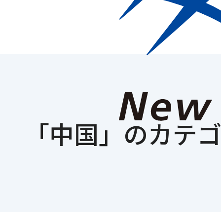
Who we are
企業情
「
中国
」のカテ