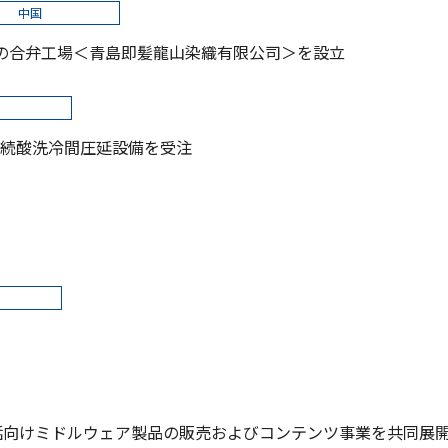
中国
）の合弁工場＜青島即髪龍山染織有限公司＞を設立
続酸洗冷間圧延設備を受注
話向けミドルウェア製品の販売およびコンテンツ事業を共同展