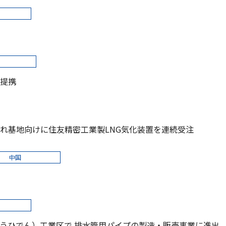
提携
入れ基地向けに住友精密工業製LNG気化装置を連続受注
中国
うひでん）工業区で 排水管用パイプの製造・販売事業に進出