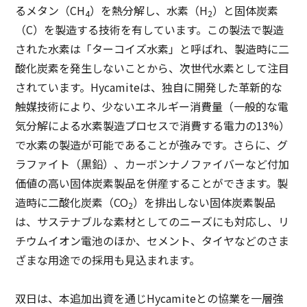
るメタン（CH
）を熱分解し、水素（H
）と固体炭素
4
2
（C）を製造する技術を有しています。この製法で製造
された水素は「ターコイズ水素」と呼ばれ、製造時に二
酸化炭素を発生しないことから、次世代水素として注目
されています。Hycamiteは、独自に開発した革新的な
触媒技術により、少ないエネルギー消費量（一般的な電
気分解による水素製造プロセスで消費する電力の13%）
で水素の製造が可能であることが強みです。さらに、グ
ラファイト（黒鉛）、カーボンナノファイバーなど付加
価値の高い固体炭素製品を併産することができます。製
造時に二酸化炭素（CO
）を排出しない固体炭素製品
2
は、サステナブルな素材としてのニーズにも対応し、リ
チウムイオン電池のほか、セメント、タイヤなどのさま
ざまな用途での採用も見込まれます。
双日は、本追加出資を通じHycamiteとの協業を一層強