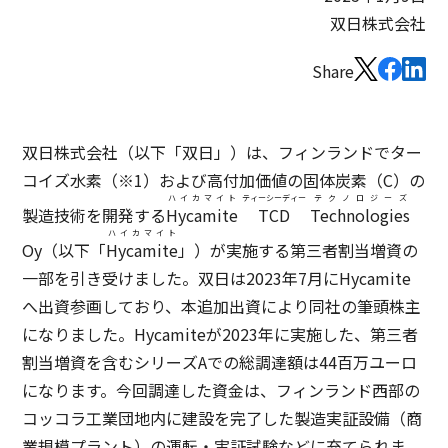
双日株式会社
Share
双日株式会社（以下「双日」）は、フィンランドでター
コイズ水素（※1）および高付加価値の固体炭素（C）の
ハイカマイト
ティーシーディー
テクノロジーズ
製造技術を開発する
Hycamite
TCD
Technologies
ハイカマイト
Oy（以下「
Hycamite
」）が実施する第三者割当増資の
一部を引き受けました。双日は2023年7月にHycamite
へ出資参画しており、本追加出資により同社の筆頭株主
になりました。Hycamiteが2023年に実施した、第三者
割当増資を含むシリーズAでの総調達額は44百万ユーロ
になります。今回調達した資金は、フィンランド西部の
コッコラ工業団地内に建設を完了した製造実証設備（商
業規模プラント）の運転・実証試験などに充てられま