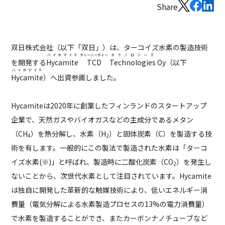
Share
双日株式会社（以下「双日」）は、ターコイズ水素の製造技術
ハイカマイト
ティーシーディー
テクノロジーズ
を開発する
Hycamite
TCD
Technologies
Oy（以下
ハイカマイト
Hycamite
）へ出資参画しました。
Hycamiteは2020年に創業したフィンランドのスタートアップ
企業で、天然ガスやバイオガスなどの主成分であるメタン
（CH
）を熱分解し、水素（H
）と固体炭素（C）を製造する技
4
2
術を有します。一般的にこの製法で製造された水素は「ターコ
イズ水素(※)」と呼ばれ、製造時に二酸化炭素（CO
）を発生し
2
ないことから、次世代水素として注目されています。Hycamite
は独自に開発した革新的な触媒技術により、低いエネルギー消
費量（電気分解による水素製造プロセスの13%の電力消費量）
で水素を製造することができ、またカーボンナノチューブなど