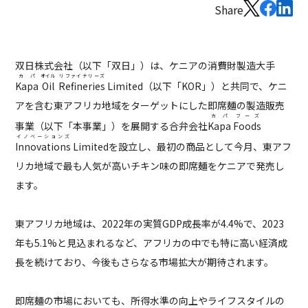
Share
双日株式会社（以下「双日」）は、ケニアの消費財製造大手
カパ
オイル
リファイナリーズ
Kapa
Oil
Refineries
Limited（以下「KOR」）と共同で、ケニ
アを含む東アフリカ地域をターゲットにした即席麺の製造販売
カパ
フーズ
事業（以下「本事業」）を展開する合弁会社
Kapa
Foods
イノベーションズ
Innovations
Limitedを設立し、最初の商品として今月、東アフ
リカ地域で最も人気が高いチキン味の即席麺をケニアで発売し
ます。
東アフリカ地域は、2022年の実質GDP成長率が4.4%で、2023
年も5.1%と見込まれるなど、アフリカの中でも特に高い経済成
長を続けており、今後もさらなる市場拡大が期待されます。
即席麺の市場においても、所得水準の向上やライフスタイルの