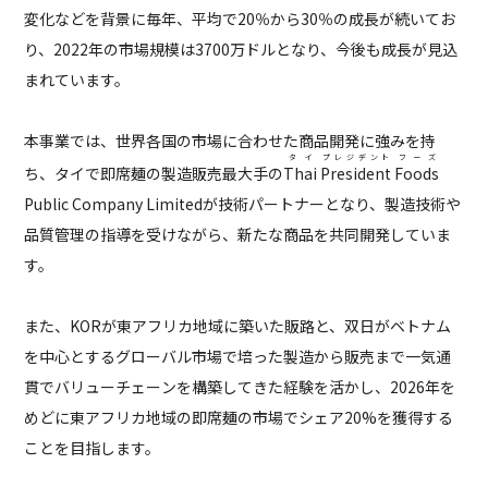
変化などを背景に毎年、平均で20％から30％の成長が続いてお
り、2022年の市場規模は3700万ドルとなり、今後も成長が見込
まれています。
本事業では、世界各国の市場に合わせた商品開発に強みを持
タイ
プレジデント
フーズ
ち、タイで即席麺の製造販売最大手の
Thai
President
Foods
Public Company Limitedが技術パートナーとなり、製造技術や
品質管理の指導を受けながら、新たな商品を共同開発していま
す。
また、KORが東アフリカ地域に築いた販路と、双日がベトナム
を中心とするグローバル市場で培った製造から販売まで一気通
貫でバリューチェーンを構築してきた経験を活かし、2026年を
めどに東アフリカ地域の即席麺の市場でシェア20%を獲得する
ことを目指します。