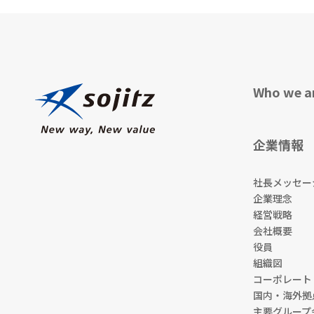
Who we a
企業情報
社長メッセー
企業理念
経営戦略
会社概要
役員
組織図
コーポレート
国内・海外拠
主要グループ