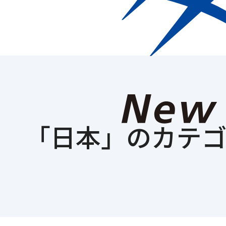
Who we are
企業情
「
日本
」のカテ