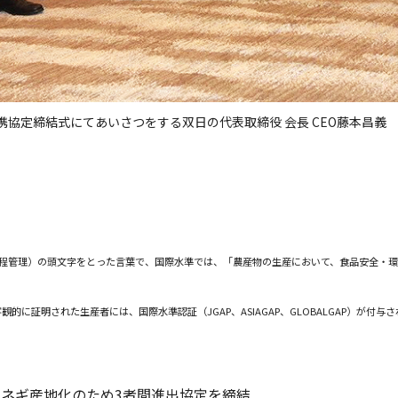
協定締結式にてあいさつをする双日の代表取締役 会長 CEO藤本昌義 
業規範または農業生産工程管理）の頭文字をとった言葉で、国際水準では、「農産物の生産において、食
に証明された生産者には、国際水準認証（JGAP、ASIAGAP、GLOBALGAP）が付与
ネギ産地化のため3者間進出協定を締結