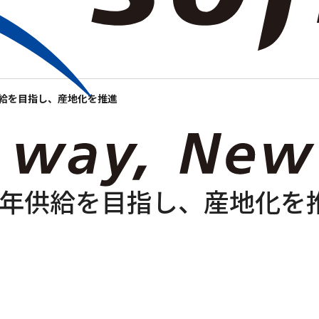
報
ニュースルーム
事業紹介
IR情報
サステナビリティ
採用
給を目指し、産地化を推進
年供給を目指し、産地化を