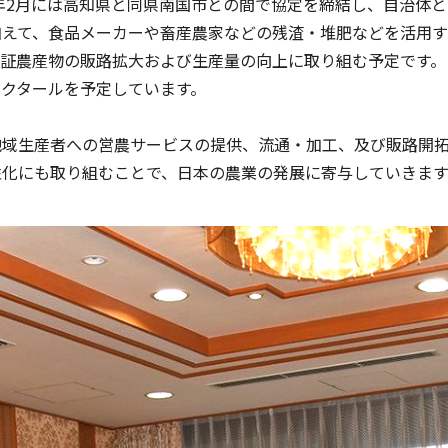
4年2月には高知県と同県南国市との間で協定を締結し、自治体
加えて、食品メーカーや畜産農家などの残渣・堆肥などを活用
認証農産物の販路拡大および生産量の向上に取り組む予定です。
ヘクタールを予定しています。
地域生産者への営農サービスの提供、流通・加工、及び販路開
性化にも取り組むことで、日本の農業の発展に寄与していきます