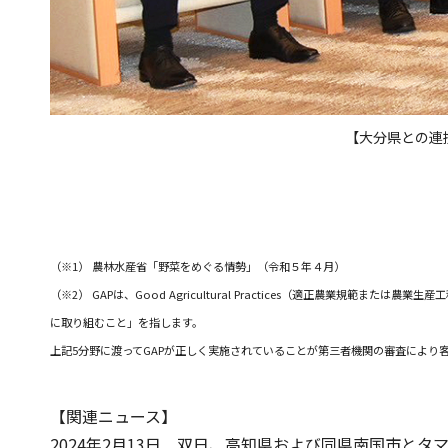
【大分県との連携
（※1） 農林水産省「野菜をめぐる情勢」（令和５年４月）
（※2） GAPは、Good Agricultural Practices（適正農
に取り組むこと」を指します。
上記5分野に渡ってGAPが正しく実施されていることが第三者機関の審査により客観的
【関連ニュース】
2024年2月13日
双日、高知県および同県南国市とタマ