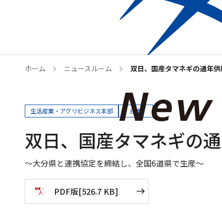
Who we are
企業情
ホーム
ニュースルーム
双日、国産タマネギの通年供
生活産業・アグリビジネス本部
日本
双日、国産タマネギの通
～大分県と連携協定を締結し、全国6道県で生産～
PDF版
[
526.7 KB
]