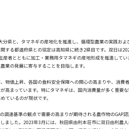
日に大分県と、タマネギの産地化を推進し、循環型農業の実践お
関する都道府県との協定は高知県に続き2県目です。双日は20
生産者とともに加工・業務用タマネギの産地形成を推進してい
域農業の発展に寄与することを目指します。
順、物価上昇、各国の食料安全保障への関心の高まりや、消費
性が高まっています。特にタマネギは、国内消費量が多く重要な
占めているのが現状です。
材の調達基準の観点で需要の高まりが期待される農作物のGAP
しました。2023年3月には、秋田県由利本荘市に双日由利農