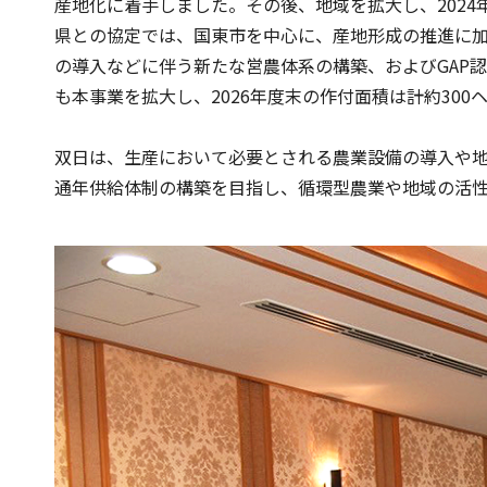
産地化に着手しました。その後、地域を拡大し、202
県との協定では、国東市を中心に、産地形成の推進に
の導入などに伴う新たな営農体系の構築、およびGAP
も本事業を拡大し、2026年度末の作付面積は計約300
双日は、生産において必要とされる農業設備の導入や
通年供給体制の構築を目指し、循環型農業や地域の活