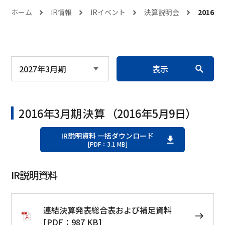
ホーム
IR情報
IRイベント
決算説明会
2016年
表示
2016年3月期 決算 （2016年5月9日）
IR説明資料 一括ダウンロード
[PDF：3.1 MB]
IR説明資料
連結決算発表総合表および補足資料
[PDF：987 KB]