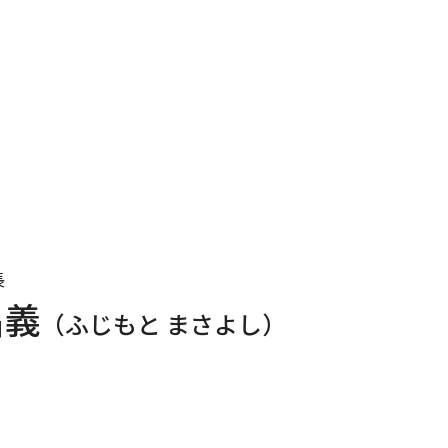
長
昌義
（ふじもと まさよし）