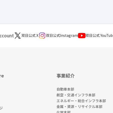
Account
双日公式 X
双日公式Instagram
双日公式 YouTu
re
事業紹介
自動車本部
航空・交通インフラ本部
エネルギー・総合インフラ本部
金属・資源・リサイクル本部
ジ
化学本部