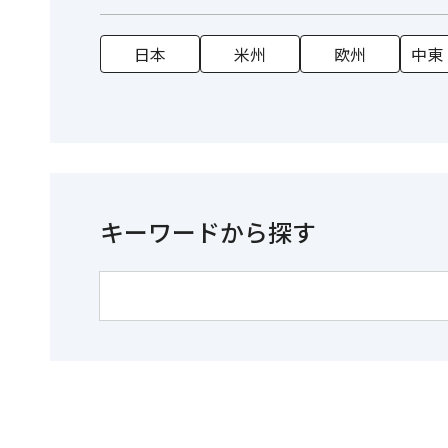
日本
米州
欧州
中東
キーワードから探す