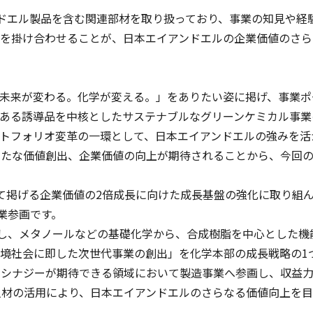
ンドエル製品を含む関連部材を取り扱っており、事業の知見や
ウを掛け合わせることが、日本エイアンドエルの企業価値のさら
おいて「未来が変わる。化学が変える。」をありたい姿に掲げ、事
ある誘導品を中核としたサステナブルなグリーンケミカル事業
ートフォリオ変革の一環として、日本エイアンドエルの強みを活
新たな価値創出、企業価値の向上が期待されることから、今回
e」として掲げる企業価値の2倍成長に向けた成長基盤の強化に取
業参画です。
を有し、メタノールなどの基礎化学から、合成樹脂を中心とした
境社会に即した次世代事業の創出」を化学本部の成長戦略の1
のシナジーが期待できる領域において製造事業へ参画し、収益力
材の活用により、日本エイアンドエルのさらなる価値向上を目