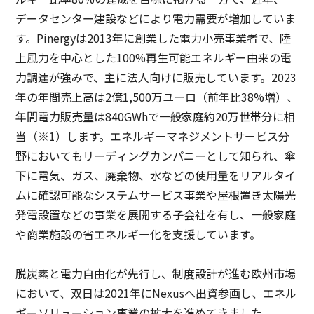
データセンター建設などにより電力需要が増加していま
す。Pinergyは2013年に創業した電力小売事業者で、陸
上風力を中心とした100%再生可能エネルギー由来の電
力調達が強みで、主に法人向けに販売しています。2023
年の年間売上高は2億1,500万ユーロ（前年比38%増）、
年間電力販売量は840GWhで一般家庭約20万世帯分に相
当（※1）します。エネルギーマネジメントサービス分
野においてもリーディングカンパニーとして知られ、傘
下に電気、ガス、廃棄物、水などの使用量をリアルタイ
ムに確認可能なシステムサービス事業や屋根置き太陽光
発電設置などの事業を展開する子会社を有し、一般家庭
や商業施設の省エネルギー化を支援しています。
脱炭素と電力自由化が先行し、制度設計が進む欧州市場
において、双日は2021年にNexusへ出資参画し、エネル
ギーソリューション事業の拡大を進めてきました。