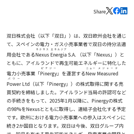
Share
双日株式会社（以下「双日」）は、双日欧州会社を通じ
て、スペインの電力・ガス小売事業者で双日の持分法適
ネクサス
エネルジア
用会社である
Nexus
Energia
S.A. （以下「Nexus」）と
ともに、アイルランドで再生可能エネルギーに特化した
ピナジー
ニュー
メジャード
電力小売事業「
Pinergy
」を運営する
New
Measured
パワー
Power
Ltd（以下「Pinergy」）の株式取得に関する売
買契約を締結しました。アイルランド当局の許認可など
の手続きをもって、2025年1月以降に、Pinergyの株式
の98%をNexusとともに取得し、連結子会社化する予定
です。欧州における電力小売事業への参入はスペインに
続き2か国目となります。双日は今後、双日グループ内
で、知見を有する再生可能エネルギー発電事業の開発と