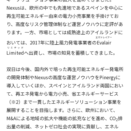
Nexusは、欧州の中でも先進地であるスペインを中心に
再生可能エネルギー由来の電力小売事業を手掛けてお
り、高度なリスク管理体制など運営ノウハウに定評があ
ります。一方、市場としては成熟途上のアイルランドに
エヴァレイアー
おいては、2017年に陸上風力発電事業者の
Evalair
リミテッド
Limited
へ出資し、市場の知見を蓄積してきました。
双日は今後、国内外で培った再生可能エネルギー発電所
の開発体制やNexusの高度な運営ノウハウをPinergyに
導入していくほか、スペインとアイルランド両国におい
て、再エネ発電から電力小売、省エネルギーサービス
（※2）まで一貫したエネルギーソリューション事業を
展開することを目指します。さらに、欧州において、
M&Aによる地域の拡大や機能の拡充などを進め、CO
排
2
出量の削減、ネットゼロ社会の実現に貢献し、エネル