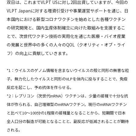
双日は、これまで
VLPT US
に対し
2
回出資していますが、今回の
VLPT Japan
に対する増資引受けや事業運営サポートを通じ、日
本国内における新型コロナワクチンを始めとした各種ワクチン
の研究開発と、国内生産体制確立に向けた取組みを支援するこ
とで、次世代ワクチン技術の実用化を通じた医療・バイオ産業
の発展と世界中の多くの人々の
QOL
（クオリティ・オブ・ライ
フ）の向上に貢献していきます。
*1：ウイルスのゲノム情報を含まないウイルスの殻と同形の無害な粒
子。無力化したウイルスと同形のVLPを体内に投与することで、免疫
反応を起こし、予め抗体を作らせる。
*2：レプリコン（次世代mRNA）ワクチンは、少量の接種で十分な抗
体が作られる、自己増殖型のmRNAワクチン。現行のmRNAワクチン
と比べて10～100分の1程度の接種量となることから、短期間で日本
全人口分の製造が可能となることと、副反応が低減されることが期待
される。