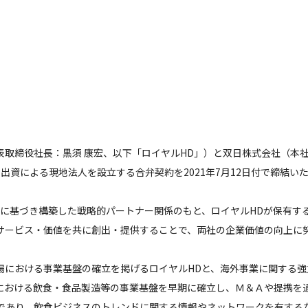
取締役社長：黒須 康宏、以下「ロイヤルHD」）と双日株式会社（本
出資による現地法人を設立する合弁契約を2021年7月12日付で締結い
務提携に基づき構築した戦略的パートナー関係のもと、ロイヤルHDが保有
サービス・価値を共に創出・提供することで、両社の企業価値の向上に
場における事業基盤の確立を掲げるロイヤルHDと、海外事業に関する
における飲食・食品製造等の事業基盤を早期に確立し、Ｍ＆Ａや提携を
であり、飲食ビジネスのトレンドに関する情報やネットワークを有する