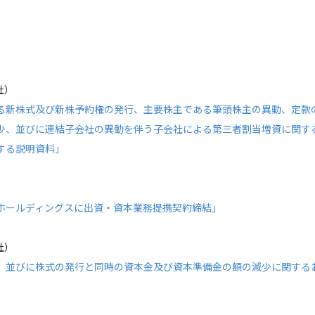
社）
る新株式及び新株予約権の発行、主要株主である筆頭株主の異動、定款
少、並びに連結子会社の異動を伴う子会社による第三者割当増資に関す
する説明資料」
ホールディングスに出資・資本業務提携契約締結」
社）
、並びに株式の発行と同時の資本金及び資本準備金の額の減少に関する