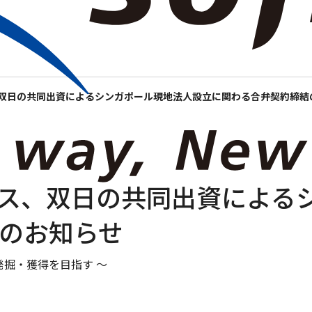
報
ニュースルーム
事業紹介
IR情報
サステナビリティ
採用
双日の共同出資によるシンガポール現地法人設立に関わる合弁契約締結
ス、双日の共同出資による
のお知らせ
発掘・獲得を目指す ～