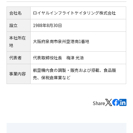
会社名
ロイヤルインフライトケイタリング株式会社
設立
1988年8月30日
本社所在
大阪府泉南市泉州空港南1番地
地
代表者
代表取締役社長 梅津 光浩
航空機内食の調製・販売および搭載、食品販
事業内容
売、保税倉庫業など
Share